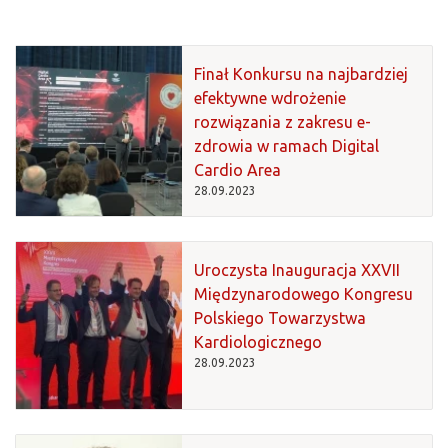
Finał Konkursu na najbardziej
efektywne wdrożenie
rozwiązania z zakresu e-
zdrowia w ramach Digital
Cardio Area
28.09.2023
Uroczysta Inauguracja XXVII
Międzynarodowego Kongresu
Polskiego Towarzystwa
Kardiologicznego
28.09.2023