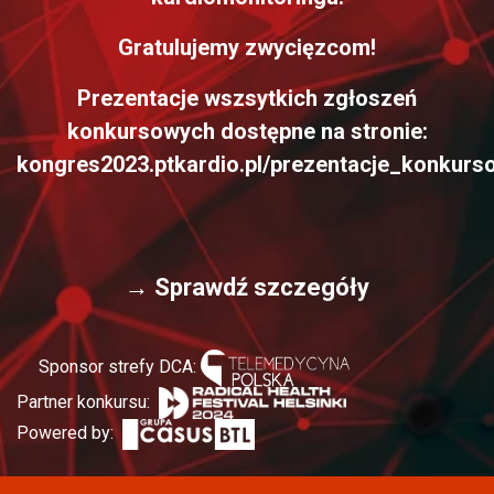
Gratulujemy zwycięzcom!
Prezentacje wszsytkich zgłoszeń
konkursowych dostępne
na stronie:
kongres2023.ptkardio.pl/prezentacje_konkurs
→ Sprawdź szczegóły
Sponsor strefy DCA:
Partner konkursu:
Powered by: