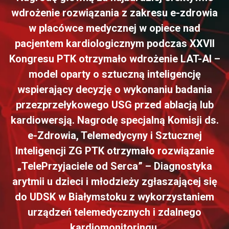
wdrożenie rozwiązania z zakresu e-zdrowia
w placówce medycznej w opiece nad
pacjentem kardiologicznym podczas XXVII
Kongresu PTK otrzymało wdrożenie LAT-AI –
model oparty o sztuczną inteligencję
wspierający decyzję o wykonaniu badania
przezprzełykowego USG przed ablacją lub
kardiowersją. Nagrodę specjalną Komisji ds.
e-Zdrowia, Telemedycyny i Sztucznej
Inteligencji ZG PTK otrzymało rozwiązanie
„TelePrzyjaciele od Serca” – Diagnostyka
arytmii u dzieci i młodzieży zgłaszającej się
do UDSK w Białymstoku z wykorzystaniem
urządzeń telemedycznych i zdalnego
kardiomonitoringu.