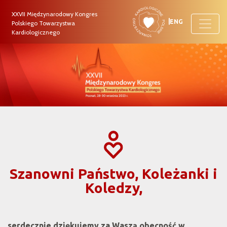
XXVII Międzynarodowy Kongres
ENG
Polskiego Towarzystwa
Kardiologicznego
Szanowni Państwo, Koleżanki i
Koledzy,
serdecznie dziękujemy za Waszą obecność w