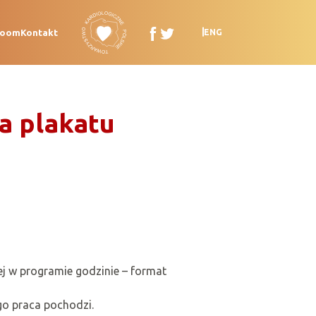
room
Kontakt
ENG
a plakatu
j w programie godzinie – format
go praca pochodzi.