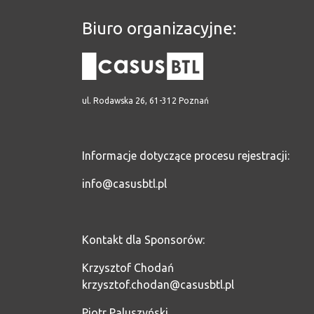
Biuro organizacyjne:
ul. Rodawska 26, 61-312 Poznań
Informacje dotyczące procesu rejestracji:
info@casusbtl.pl
Kontakt dla Sponsorów:
Krzysztof Chodań
krzysztof.chodan@casusbtl.pl
Piotr Paluszyński