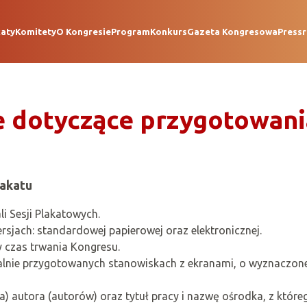
katy
Komitety
O Kongresie
Program
Konkurs
Gazeta Kongresowa
Press
 dotyczące przygotowani
akatu
i Sesji Plakatowych.
sjach: standardowej papierowej oraz elektronicznej.
 czas trwania Kongresu.
alnie przygotowanych stanowiskach z ekranami, o wyznaczone
) autora (autorów) oraz tytuł pracy i nazwę ośrodka, z które