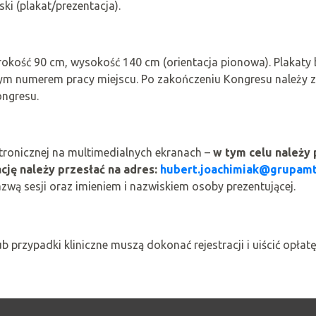
ki (plakat/prezentacja).
rokość 90 cm, wysokość 140 cm (orientacja pionowa). Plakaty
ym numerem pracy miejscu. Po zakończeniu Kongresu należy z
ongresu.
ktronicznej na multimedialnych ekranach –
w tym celu należy
ję należy przesłać na adres:
hubert.joachimiak@grupamt
zwą sesji oraz imieniem i nazwiskiem osoby prezentującej.
b przypadki kliniczne muszą dokonać rejestracji i uiścić opłat