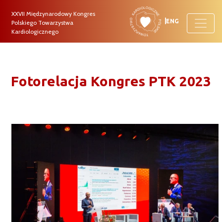
XXVII Międzynarodowy Kongres
ENG
Polskiego Towarzystwa
Kardiologicznego
Fotorelacja Kongres PTK 2023