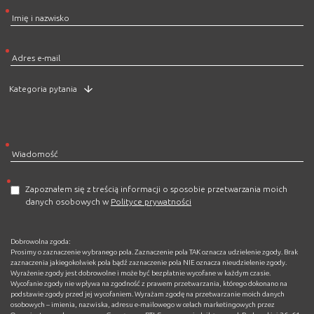
Zapoznałem się z treścią informacji o sposobie przetwarzania moich
danych osobowych w
Polityce prywatności
Dobrowolna zgoda:
Prosimy o zaznaczenie wybranego pola. Zaznaczenie pola TAK oznacza udzielenie zgody. Brak
zaznaczenia jakiegokolwiek pola bądź zaznaczenie pola NIE oznacza nieudzielenie zgody.
Wyrażenie zgody jest dobrowolne i może być bezpłatnie wycofane w każdym czasie.
Wycofanie zgody nie wpływa na zgodność z prawem przetwarzania, którego dokonano na
podstawie zgody przed jej wycofaniem. Wyrażam zgodę na przetwarzanie moich danych
osobowych – imienia, nazwiska, adresu e-mailowego w celach marketingowych przez